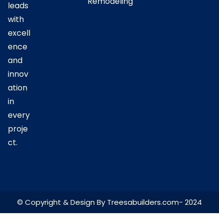
Remodeling
leads
with
excell
ence
and
innov
ation
in
every
proje
ct.
© Copyright & Design By Treesabuilders.com- 2024