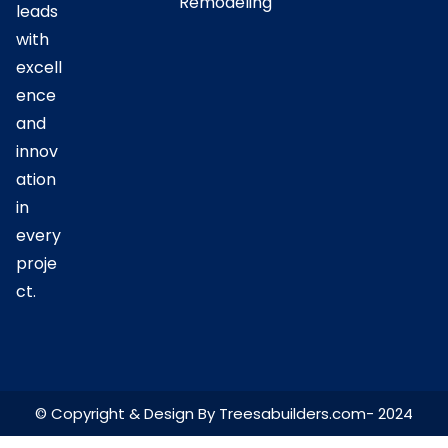
Remodeling
leads
with
excell
ence
and
innov
ation
in
every
proje
ct.
© Copyright & Design By Treesabuilders.com- 2024