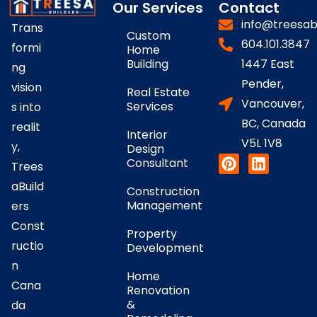
Our Services
Contact
info@treesab
Trans
Custom
604.101.3847
formi
Home
Building
1447 East
ng
Pender,
vision
Real Estate
Vancouver,
Services
s into
BC, Canada
realit
Interior
V5L 1V8
y,
Design
Consultant
Trees
aBuild
Construction
Management
ers
Const
Property
ructio
Development
n
Home
Cana
Renovation
&
da